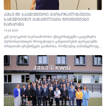
ᲙᲕᲡᲣ-ᲨᲘ ᲐᲙᲐᲓᲔᲛᲘᲣᲠᲘ ᲞᲔᲠᲡᲝᲜᲐᲚᲘᲡᲗᲕᲘᲡ
ᲡᲐᲛᲔᲓᲘᲪᲘᲜᲝ ᲒᲐᲜᲐᲗᲚᲔᲑᲘᲡ ᲢᲠᲔᲜᲘᲜᲒᲔᲑᲘ
ᲩᲐᲢᲐᲠᲓᲐ
14 Jul 2026
კენ ვოლკერის საერთაშორისო უნივერსიტეტში აკადემიური
პერსონალისთვის პროფესიული განვითარების ფარგლებში
ორდღიანი ტრენინგები გაიმართა, რომლებიც თანამედროვე...