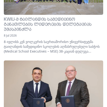
KWIU-Მ ᲢᲐᲘᲚᲐᲜᲓᲘᲡ ᲡᲐᲛᲔᲓᲘᲪᲘᲜᲝ
ᲒᲐᲜᲐᲗᲚᲔᲑᲘᲡ ᲚᲘᲓᲔᲠᲔᲑᲘᲡ ᲓᲔᲚᲔᲒᲐᲪᲘᲐᲡ
ᲣᲛᲐᲡᲞᲘᲜᲫᲚᲐ
8 Jul 2026
8 ივლისს კენ ვოლკერის საერთაშორისო უნივერსიტეტმა
ტაილანდის სამედიცინო სკოლების აღმასრულებელი საბჭოს
(Medical School Executives – MSE) 38-კაციან დელეგა...