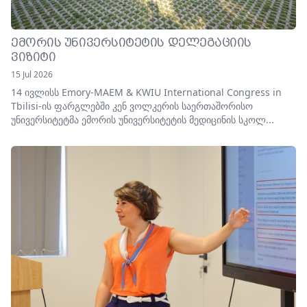
ᲔᲛᲝᲠᲘᲡ ᲣᲜᲘᲕᲔᲠᲡᲘᲢᲔᲢᲘᲡ ᲓᲔᲚᲔᲒᲐᲪᲘᲘᲡ
ᲕᲘᲖᲘᲢᲘ
15 Jul 2026
14 ივლისს Emory-MAEM & KWIU International Congress in
Tbilisi-ის ფარგლებში კენ ვოლკერის საერთაშორისო
უნივერსიტეტმა ემორის უნივერსიტეტის მედიცინის სკოლ...