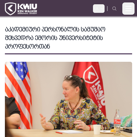
KA
Ope
ᲐᲙᲐᲓᲔᲛᲘᲣᲠᲘ ᲞᲔᲠᲡᲝᲜᲐᲚᲘᲡ ᲡᲐᲛᲣᲨᲐᲝ
ᲨᲔᲮᲕᲔᲓᲠᲐ ᲔᲛᲝᲠᲘᲡ ᲣᲜᲘᲕᲔᲠᲡᲘᲢᲔᲢᲘᲡ
ᲞᲠᲝᲤᲔᲡᲝᲠᲗᲐᲜ