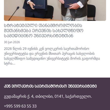
ᲡᲢᲠᲐᲢᲔᲒᲘᲣᲚᲘ ᲗᲐᲜᲐᲛᲨᲠᲝᲛᲚᲝᲑᲘᲡ
ᲨᲔᲗᲐᲜᲮᲛᲔᲑᲐ ᲔᲠᲔᲕᲜᲘᲡ ᲡᲐᲮᲔᲚᲛᲬᲘᲤᲝ
ᲡᲐᲛᲔᲓᲘᲪᲘᲜᲝ ᲣᲜᲘᲕᲔᲠᲡᲘᲢᲔᲢᲗᲐᲜ
30 Jun 2026
2026 წლის 29 ივნისს კენ ვოლკერის საერთაშორისო
უნივერსიტეტსა და ერევნის მხითარ ჰერაცის სახელობის
სახელმწიფო სამედიცინო უნივერსიტეტს შორის გაფორმდა
სტრა...
ᲙᲔᲜ ᲕᲝᲚᲙᲔᲠᲘᲡ ᲡᲐᲔᲠᲗᲐᲨᲝᲠᲘᲡᲝ ᲣᲜᲘᲕᲔᲠᲡᲘᲢᲔᲢᲘ
გუდამაყრის ქ. 4, თბილისი, 0141, საქართველო.
+995 599 63 55 33