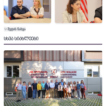
მეტის ნახვა
ᲡᲮᲕᲐ ᲡᲘᲐᲮᲚᲔᲔᲑᲘ