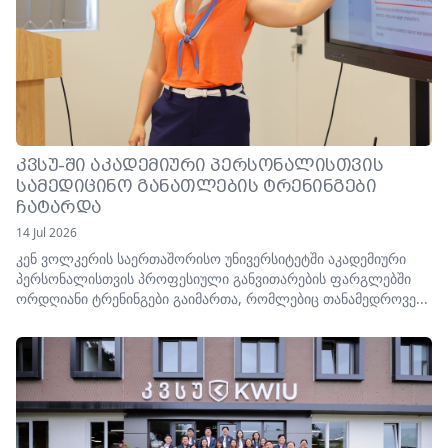
ᲙᲕᲡᲣ-ᲨᲘ ᲐᲙᲐᲓᲔᲛᲘᲣᲠᲘ ᲞᲔᲠᲡᲝᲜᲐᲚᲘᲡᲗᲕᲘᲡ
ᲡᲐᲛᲔᲓᲘᲪᲘᲜᲝ ᲒᲐᲜᲐᲗᲚᲔᲑᲘᲡ ᲢᲠᲔᲜᲘᲜᲒᲔᲑᲘ
ᲩᲐᲢᲐᲠᲓᲐ
14 Jul 2026
კენ ვოლკერის საერთაშორისო უნივერსიტეტში აკადემიური
პერსონალისთვის პროფესიული განვითარების ფარგლებში
ორდღიანი ტრენინგები გაიმართა, რომლებიც თანამედროვე...