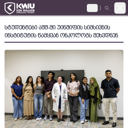
KA
Ope
ᲡᲢᲣᲓᲔᲜᲢᲔᲑᲘ ᲐᲨᲨ-ᲨᲘ ᲣᲘᲜᲨᲘᲤᲘᲡ ᲡᲘᲛᲡᲘᲕᲜᲘᲡ
ᲘᲜᲡᲢᲘᲢᲣᲢᲘᲡ ᲬᲐᲛᲧᲕᲐᲜ ᲝᲜᲙᲝᲚᲝᲒᲡ ᲨᲔᲮᲕᲓᲜᲔᲜ