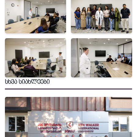
ᲡᲮᲕᲐ ᲡᲘᲐᲮᲚᲔᲔᲑᲘ