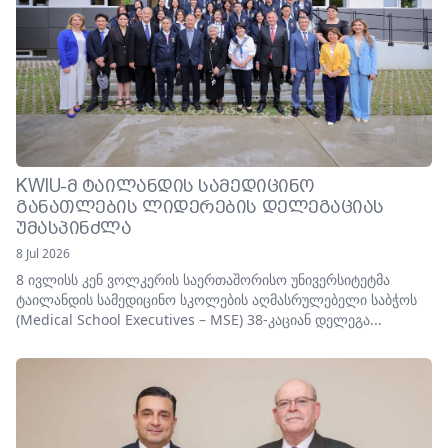
KWIU-Მ ᲢᲐᲘᲚᲐᲜᲓᲘᲡ ᲡᲐᲛᲔᲓᲘᲪᲘᲜᲝ
ᲒᲐᲜᲐᲗᲚᲔᲑᲘᲡ ᲚᲘᲓᲔᲠᲔᲑᲘᲡ ᲓᲔᲚᲔᲒᲐᲪᲘᲐᲡ
ᲣᲛᲐᲡᲞᲘᲜᲫᲚᲐ
8 Jul 2026
8 ივლისს კენ ვოლკერის საერთაშორისო უნივერსიტეტმა
ტაილანდის სამედიცინო სკოლების აღმასრულებელი საბჭოს
(Medical School Executives – MSE) 38-კაციან დელეგა...