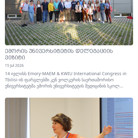
ᲔᲛᲝᲠᲘᲡ ᲣᲜᲘᲕᲔᲠᲡᲘᲢᲔᲢᲘᲡ ᲓᲔᲚᲔᲒᲐᲪᲘᲘᲡ
ᲕᲘᲖᲘᲢᲘ
15 Jul 2026
14 ივლისს Emory-MAEM & KWIU International Congress in
Tbilisi-ის ფარგლებში კენ ვოლკერის საერთაშორისო
უნივერსიტეტმა ემორის უნივერსიტეტის მედიცინის სკოლ...