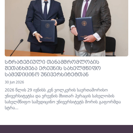
ᲡᲢᲠᲐᲢᲔᲒᲘᲣᲚᲘ ᲗᲐᲜᲐᲛᲨᲠᲝᲛᲚᲝᲑᲘᲡ
ᲨᲔᲗᲐᲜᲮᲛᲔᲑᲐ ᲔᲠᲔᲕᲜᲘᲡ ᲡᲐᲮᲔᲚᲛᲬᲘᲤᲝ
ᲡᲐᲛᲔᲓᲘᲪᲘᲜᲝ ᲣᲜᲘᲕᲔᲠᲡᲘᲢᲔᲢᲗᲐᲜ
30 Jun 2026
2026 წლის 29 ივნისს კენ ვოლკერის საერთაშორისო
უნივერსიტეტსა და ერევნის მხითარ ჰერაცის სახელობის
სახელმწიფო სამედიცინო უნივერსიტეტს შორის გაფორმდა
სტრა...