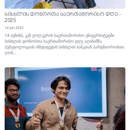
ᲡᲘᲡᲮᲚᲘᲡ ᲓᲝᲜᲝᲠᲗᲐ ᲡᲐᲔᲠᲗᲐᲨᲝᲠᲘᲡᲝ ᲓᲦᲔ -
2025
14 Jun 2025
14 ივნისს, კენ ვოლკერის საერთაშორისო უნივერსიტეტში
სისხლის დონორთა საერთაშორისო დღე აღინიშნა
ჰემატოლოგიის ინსტიტუტის სისხლის ბანკთან პარტნიორობით.
ღონ...