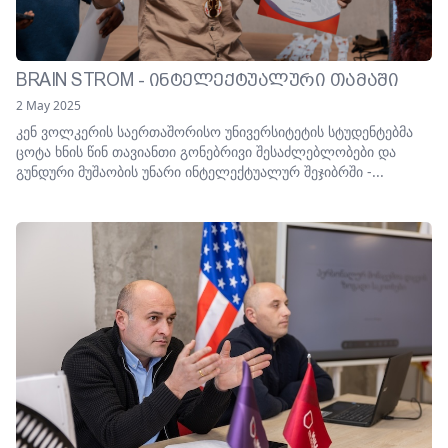
BRAIN STROM - ᲘᲜᲢᲔᲚᲔᲥᲢᲣᲐᲚᲣᲠᲘ ᲗᲐᲛᲐᲨᲘ
2 May 2025
კენ ვოლკერის საერთაშორისო უნივერსიტეტის სტუდენტებმა
ცოტა ხნის წინ თავიანთი გონებრივი შესაძლებლობები და
გუნდური მუშაობის უნარი ინტელექტუალურ შეჯიბრში -...