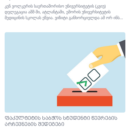
კენ ვოლკერის საერთაშორისო უნივერსიტეტის (კვიუ)
დელეგაცია აშშ-ში, ატლანტაში, ემორის უნივერსიტეტის
მედიცინის სკოლას ეწვია. ვიზიტი განხორციელდა ამ ორ ინს...
ᲤᲐᲙᲣᲚᲢᲔᲢᲘᲡ ᲡᲐᲑᲭᲝᲡ ᲡᲢᲣᲓᲔᲜᲢᲘ ᲬᲔᲕᲠᲔᲑᲘᲡ
ᲐᲠᲩᲔᲕᲜᲔᲑᲘᲡ ᲨᲔᲓᲔᲒᲔᲑᲘ