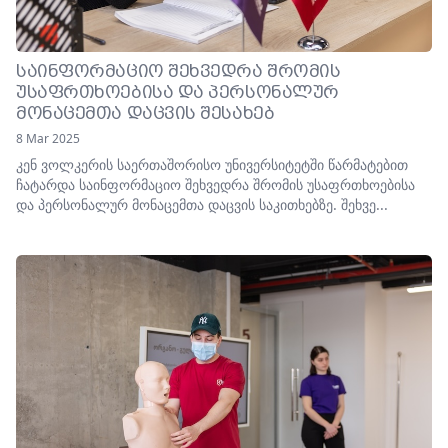
ᲡᲐᲘᲜᲤᲝᲠᲛᲐᲪᲘᲝ ᲨᲔᲮᲕᲔᲓᲠᲐ ᲨᲠᲝᲛᲘᲡ
ᲣᲡᲐᲤᲠᲗᲮᲝᲔᲑᲘᲡᲐ ᲓᲐ ᲞᲔᲠᲡᲝᲜᲐᲚᲣᲠ
ᲛᲝᲜᲐᲪᲔᲛᲗᲐ ᲓᲐᲪᲕᲘᲡ ᲨᲔᲡᲐᲮᲔᲑ
8 Mar 2025
კენ ვოლკერის საერთაშორისო უნივერსიტეტში წარმატებით
ჩატარდა საინფორმაციო შეხვედრა შრომის უსაფრთხოებისა
და პერსონალურ მონაცემთა დაცვის საკითხებზე. შეხვე...