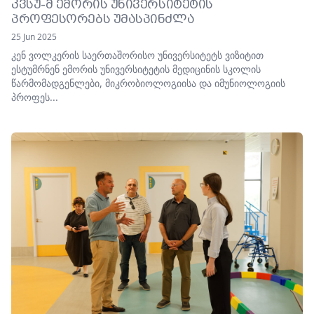
ᲙᲕᲡᲣ-Მ ᲔᲛᲝᲠᲘᲡ ᲣᲜᲘᲕᲔᲠᲡᲘᲢᲔᲢᲘᲡ
ᲞᲠᲝᲤᲔᲡᲝᲠᲔᲑᲡ ᲣᲛᲐᲡᲞᲘᲜᲫᲚᲐ
25 Jun 2025
კენ ვოლკერის საერთაშორისო უნივერსიტეტს ვიზიტით
ესტუმრნენ ემორის უნივერსიტეტის მედიცინის სკოლის
წარმომადგენლები, მიკრობიოლოგიისა და იმუნიოლოგიის
პროფეს...