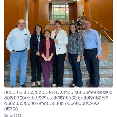
ᲙᲕᲘᲣ-ᲘᲡ ᲓᲔᲚᲔᲒᲐᲪᲘᲐ ᲔᲛᲝᲠᲘᲡ ᲣᲜᲘᲕᲔᲠᲡᲘᲢᲔᲢᲘᲡ
ᲛᲔᲓᲘᲪᲘᲜᲘᲡ ᲡᲙᲝᲚᲐᲡ ᲛᲝᲬᲘᲜᲐᲕᲔ ᲡᲐᲛᲔᲓᲘᲪᲘᲜᲝ
ᲒᲐᲜᲐᲗᲚᲔᲑᲘᲡ ᲞᲠᲐᲥᲢᲘᲙᲘᲡ ᲨᲔᲡᲐᲡᲬᲐᲕᲚᲐᲓ
ᲔᲬᲕᲘᲐ
30 Jan 2025