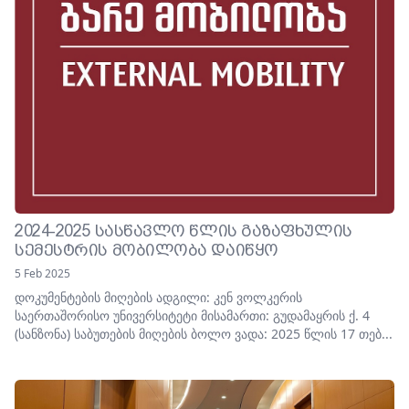
2024-2025 ᲡᲐᲡᲬᲐᲕᲚᲝ ᲬᲚᲘᲡ ᲒᲐᲖᲐᲤᲮᲣᲚᲘᲡ
ᲡᲔᲛᲔᲡᲢᲠᲘᲡ ᲛᲝᲑᲘᲚᲝᲑᲐ ᲓᲐᲘᲬᲧᲝ
5 Feb 2025
დოკუმენტების მიღების ადგილი: კენ ვოლკერის
საერთაშორისო უნივერსიტეტი მისამართი: გუდამაყრის ქ. 4
(სანზონა) საბუთების მიღების ბოლო ვადა: 2025 წლის 17 თებ...