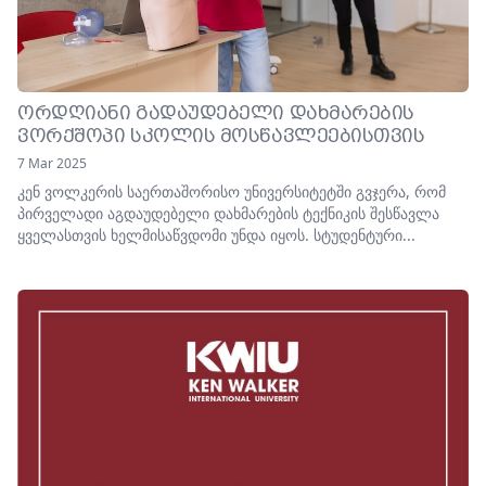
ᲝᲠᲓᲦᲘᲐᲜᲘ ᲒᲐᲓᲐᲣᲓᲔᲑᲔᲚᲘ ᲓᲐᲮᲛᲐᲠᲔᲑᲘᲡ
ᲕᲝᲠᲥᲨᲝᲞᲘ ᲡᲙᲝᲚᲘᲡ ᲛᲝᲡᲬᲐᲕᲚᲔᲔᲑᲘᲡᲗᲕᲘᲡ
7 Mar 2025
კენ ვოლკერის საერთაშორისო უნივერსიტეტში გვჯერა, რომ
პირველადი აგდაუდებელი დახმარების ტექნიკის შესწავლა
ყველასთვის ხელმისაწვდომი უნდა იყოს. სტუდენტური...