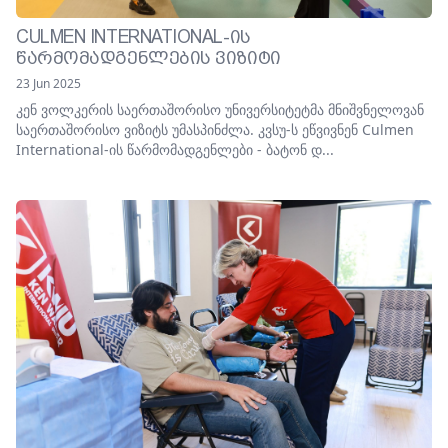
CULMEN INTERNATIONAL-ᲘᲡ
ᲬᲐᲠᲛᲝᲛᲐᲓᲒᲔᲜᲚᲔᲑᲘᲡ ᲕᲘᲖᲘᲢᲘ
23 Jun 2025
კენ ვოლკერის საერთაშორისო უნივერსიტეტმა მნიშვნელოვან
საერთაშორისო ვიზიტს უმასპინძლა. კვსუ-ს ეწვივნენ Culmen
International-ის წარმომადგენლები - ბატონ დ...