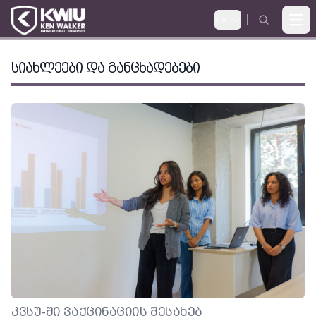
KA
Ope
ᲡᲘᲐᲮᲚᲔᲔᲑᲘ ᲓᲐ ᲒᲐᲜᲪᲮᲐᲓᲔᲑᲔᲑᲘ
ᲙᲕᲡᲣ-ᲨᲘ ᲕᲐᲥᲪᲘᲜᲐᲪᲘᲘᲡ ᲨᲔᲡᲐᲮᲔᲑ