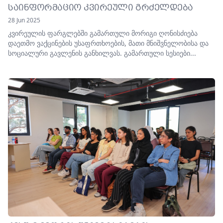
ᲡᲐᲘᲜᲤᲝᲠᲛᲐᲪᲘᲝ ᲙᲕᲘᲠᲔᲣᲚᲘ ᲒᲠᲫᲔᲚᲓᲔᲑᲐ
28 Jun 2025
კვირეულის ფარგლებში გამართული მორიგი ღონისძიება
დაეთმო ვაქცინების უსაფრთხოების, მათი მნიშვნელობისა და
სოციალური გავლენის განხილვას. გამართული სესიები...